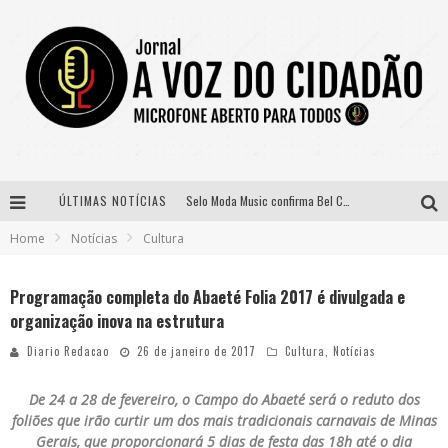
ÚLTIMAS NOTÍCIAS
Selo Moda Music confirma Bel Costa no palco Talentos da Terra do Pedro Leopoldo Rodeio Show
Home
Notícias
Cultura
Banda Mole de BH anuncia Kayete como madrinha do bloco
Definidas as 12 finalistas do concurso Rainha do Pedro Leopoldo Rodeio Show 2026
Programação completa do Abaeté Folia 2017 é divulgada e
organização inova na estrutura
Paraná e Willian & Wesley se apresentam no Carretão Trevo Contagem nesta sexta-feira
Diario Redacao
26 de janeiro de 2017
Cultura
,
Notícias
De 24 a 28 de fevereiro, o Campo do Abaeté será o reduto dos
foliões que irão curtir um dos mais tradicionais carnavais de Minas
Gerais, que proporcionará 5 dias de festa das 18h até o dia