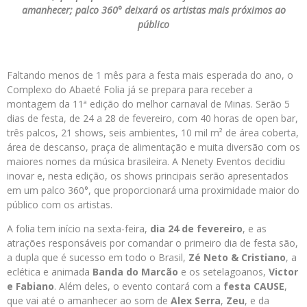
amanhecer; palco 360° deixará os artistas mais próximos ao
público
Faltando menos de 1 mês para a festa mais esperada do ano, o
Complexo do Abaeté Folia já se prepara para receber a
montagem da 11ª edição do melhor carnaval de Minas. Serão 5
dias de festa, de 24 a 28 de fevereiro, com 40 horas de open bar,
três palcos, 21 shows, seis ambientes, 10 mil m² de área coberta,
área de descanso, praça de alimentação e muita diversão com os
maiores nomes da música brasileira. A Nenety Eventos decidiu
inovar e, nesta edição, os shows principais serão apresentados
em um palco 360°, que proporcionará uma proximidade maior do
público com os artistas.
A folia tem início na sexta-feira,
dia 24 de fevereiro
, e as
atrações responsáveis por comandar o primeiro dia de festa são,
a dupla que é sucesso em todo o Brasil,
Zé Neto & Cristiano
, a
eclética e animada
Banda do Marcão
e os setelagoanos,
Victor
e Fabiano
. Além deles, o evento contará com a
festa CAUSE
,
que vai até o amanhecer ao som de
Alex Serra
,
Zeu
, e da