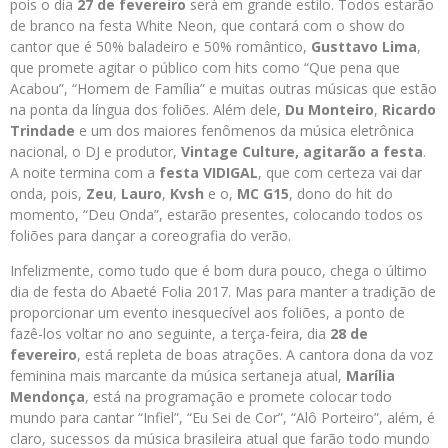
pois o dia
27 de fevereiro
será em grande estilo. Todos estarão
de branco na festa White Neon, que contará com o show do
cantor que é 50% baladeiro e 50% romântico,
Gusttavo Lima
,
que promete agitar o público com hits como “Que pena que
Acabou”, “Homem de Família” e muitas outras músicas que estão
na ponta da língua dos foliões. Além dele,
Du Monteiro
,
Ricardo
Trindade
e um dos maiores fenômenos da música eletrônica
nacional, o DJ e produtor,
Vintage Culture
, agitarão a festa
.
A noite termina com a
festa VIDIGAL
, que com certeza vai dar
onda, pois,
Zeu
,
Lauro
,
Kvsh
e o,
MC G15
, dono do hit do
momento, “Deu Onda”, estarão presentes, colocando todos os
foliões para dançar a coreografia do verão.
Infelizmente, como tudo que é bom dura pouco, chega o último
dia de festa do Abaeté Folia 2017. Mas para manter a tradição de
proporcionar um evento inesquecível aos foliões, a ponto de
fazê-los voltar no ano seguinte, a terça-feira, dia
28 de
fevereiro
, está repleta de boas atrações. A cantora dona da voz
feminina mais marcante da música sertaneja atual,
Marília
Mendonça
, está na programação e promete colocar todo
mundo para cantar “Infiel”, “Eu Sei de Cor”, “Alô Porteiro”, além, é
claro, sucessos da música brasileira atual que farão todo mundo