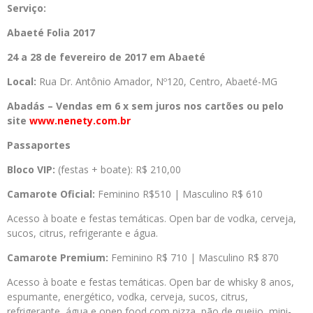
Serviço:
Abaeté Folia 2017
24 a 28 de fevereiro de 2017 em Abaeté
Local:
Rua Dr. Antônio Amador, Nº120, Centro, Abaeté-MG
Abadás – Vendas em 6 x sem juros nos cartões ou pelo
site
www.nenety.com.br
Passaportes
Bloco VIP:
(festas + boate): R$ 210,00
Camarote Oficial:
Feminino R$510 | Masculino R$ 610
Acesso à boate e festas temáticas. Open bar de vodka, cerveja,
sucos, citrus, refrigerante e água.
Camarote Premium:
Feminino R$ 710 | Masculino R$ 870
Acesso à boate e festas temáticas. Open bar de whisky 8 anos,
espumante, energético, vodka, cerveja, sucos, citrus,
refrigerante, água e open food com pizza, pão de queijo, mini-