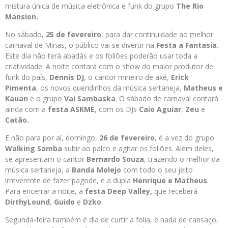
mistura única de música eletrônica e funk do grupo
The Rio
Mansion.
No sábado,
25 de fevereiro
, para dar continuidade ao melhor
carnaval de Minas, o público vai se divertir na
Festa a Fantasia.
Este dia não terá abadás e os foliões poderão usar toda a
criatividade. A noite contará com o show do maior produtor de
funk do país,
Dennis DJ
, o cantor mineiro de axé,
Erick
Pimenta
, os novos queridinhos da música sertaneja,
Matheus e
Kauan
e o grupo
Vai Sambaska
. O sábado de carnaval contará
ainda com a
festa ASKME
, com os DJs
Caio Aguiar
,
Zeu
e
Catão.
E não para por aí, domingo,
26 de fevereiro
, é a vez do grupo
Walking Samba
subir ao palco e agitar os foliões. Além deles,
se apresentam o cantor
Bernardo Souza
, trazendo o melhor da
música sertaneja, a
Banda Molejo
com todo o seu jeito
irreverente de fazer pagode, e a dupla
Henrique e Matheus
.
Para encerrar a noite, a
festa Deep Valley,
que receberá
DirthyLound
,
Guido
e
Dzko
.
Segunda-feira também é dia de curtir a folia, e nada de cansaço,