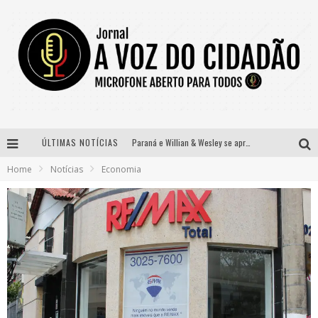
ÚLTIMAS NOTÍCIAS
Paraná e Willian & Wesley se apresentam no Carretão Trevo Contagem nesta sexta-feira
Home
Notícias
Economia
Selo Moda Music confirma Bel Costa no palco Talentos da Terra do Pedro Leopoldo Rodeio Show
Banda Mole de BH anuncia Kayete como madrinha do bloco
Definidas as 12 finalistas do concurso Rainha do Pedro Leopoldo Rodeio Show 2026