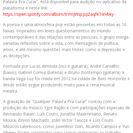
Palavra Pra Curar”, está disponível para audição no aplicativo da
plataforma e neste link:
https://open.spotify.com/album/0YmJWqcjuJZaqfK1ieVbky
A poesia e uma atmosfera pop estão presentes em todas as 10
faixas. Inspirados em leves questionamentos do mundo
contemporâneo e das relações entre as pessoas, o grupo instiga
variadas reflexões sobre a vida, com mensagens de política,
amor, e até mesmo questões mais tristes como a depressão e
as decepções.
Formada por Lucas Almeida (voz e guitarra), André Carvalho
(baixo), Gabriel Correa (bateria) e Bruno Bontempo (guitarra) a
banda Vaga Luz foi criada em 2012 na cidade de Belo Horizonte e
desde então segue produzindo muito para a cena musical
mineira.
A gravação de “Qualquer Palavra Pra Curar” contou com a
produção do músico Ygor Rajão e com participações especiais de
Bernando Bauer, Luís Couto, Jonatha Maximiniano, Renato
Moura, Breno Machado, João Victor Taucce e Luis Couto.
Músicos talentosos, como Juventino Dias, Ricardo Campos e Yuri
Ribeiro foram convidados para somar ainda mais ao trabalho.