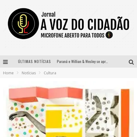
ÚLTIMAS NOTÍCIAS
Paraná e Willian & Wesley se apresentam no Carretão Trevo Contagem nesta sexta-feira
Home
Notícias
Cultura
Selo Moda Music confirma Bel Costa no palco Talentos da Terra do Pedro Leopoldo Rodeio Show
Banda Mole de BH anuncia Kayete como madrinha do bloco
Definidas as 12 finalistas do concurso Rainha do Pedro Leopoldo Rodeio Show 2026