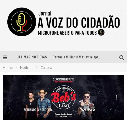
ÚLTIMAS NOTÍCIAS
Paraná e Willian & Wesley se apresentam no Carretão Trevo Contagem nesta sexta-feira
Home
Notícias
Cultura
Selo Moda Music confirma Bel Costa no palco Talentos da Terra do Pedro Leopoldo Rodeio Show
Banda Mole de BH anuncia Kayete como madrinha do bloco
Definidas as 12 finalistas do concurso Rainha do Pedro Leopoldo Rodeio Show 2026