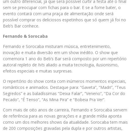
um outro diferencial, já que será possível curtir a festa até o final
sem se preocupar com fichas para o bar. E se a fome bater, o
evento contará com uma praça de alimentação onde será
possível comprar os deliciosos espetinhos que só quem já foi no
Beb’s Bar conhece.
Fernando & Sorocaba
Fernando e Sorocaba misturam música, entretenimento,
inovação e muita diversão em um show inédito. O show que
comemora 1 ano do Beb’s Bar será composto por um repertório
autoral repleto de
hits
aliado a muita tecnologia, ilusionismo,
efeitos especiais e muitas surpresas.
O repertório do show conta com inúmeros momentos especiais,
românticos e animados. Destaque para: “Gaveta”, “Madri”, “Teus
Segredos” e as baladíssimas “Deixa Falar”, “Veneno”, “Da Cor do
Pecado”, “É Tenso”, “As Mina Pira” e “Bobeia Pra Ver”.
Com mais de oito anos de carreira, Fernando e Sorocaba servem
de referência para as novas gerações e a grande mídia aponta
como um dos melhores shows da atualidade. Sorocaba tem mais
de 200 composições gravadas pela dupla e por outros artistas,