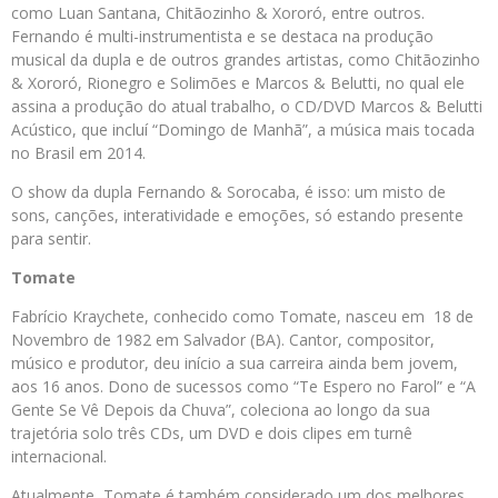
como Luan Santana, Chitãozinho & Xororó, entre outros.
Fernando é multi-instrumentista e se destaca na produção
musical da dupla e de outros grandes artistas, como Chitãozinho
& Xororó, Rionegro e Solimões e Marcos & Belutti, no qual ele
assina a produção do atual trabalho, o CD/DVD Marcos & Belutti
Acústico, que incluí “Domingo de Manhã”, a música mais tocada
no Brasil em 2014.
O show da dupla Fernando & Sorocaba, é isso: um misto de
sons, canções, interatividade e emoções, só estando presente
para sentir.
Tomate
Fabrício Kraychete, conhecido como Tomate, nasceu em 18 de
Novembro de 1982 em Salvador (BA). Cantor, compositor,
músico e produtor, deu início a sua carreira ainda bem jovem,
aos 16 anos. Dono de sucessos como “Te Espero no Farol” e “A
Gente Se Vê Depois da Chuva”, coleciona ao longo da sua
trajetória solo três CDs, um DVD e dois clipes em turnê
internacional.
Atualmente, Tomate é também considerado um dos melhores