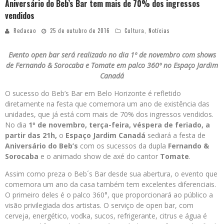
Aniversário do Beb’s Bar tem mais de 70% dos ingressos
vendidos
Redacao
25 de outubro de 2016
Cultura
,
Notícias
Evento open bar será realizado no dia 1º de novembro com shows
de Fernando & Sorocaba e Tomate em palco 360º no Espaço Jardim
Canadá
O sucesso do Beb’s Bar em Belo Horizonte é refletido
diretamente na festa que comemora um ano de existência das
unidades, que já está com mais de 70% dos ingressos vendidos.
No dia
1º de novembro, terça-feira, véspera de feriado, a
partir das 21h,
o
Espaço Jardim Canadá
sediará a festa de
Aniversário do Beb’s
com os sucessos da dupla
Fernando &
Sorocaba
e o animado show de axé do cantor
Tomate
.
Assim como preza o Beb´s Bar desde sua abertura, o evento que
comemora um ano da casa também tem excelentes diferenciais.
O primeiro deles é o palco 360°, que proporcionará ao público a
visão privilegiada dos artistas. O serviço de open bar, com
cerveja, energético, vodka, sucos, refrigerante, citrus e água é