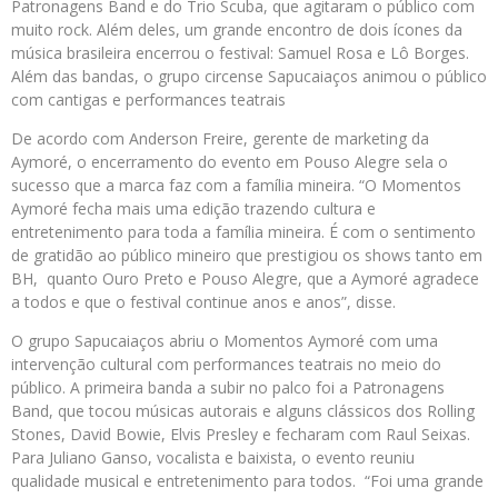
Patronagens Band e do Trio Scuba, que agitaram o público com
muito rock. Além deles, um grande encontro de dois ícones da
música brasileira encerrou o festival: Samuel Rosa e Lô Borges.
Além das bandas, o grupo circense Sapucaiaços animou o público
com cantigas e performances teatrais
De acordo com Anderson Freire, gerente de marketing da
Aymoré, o encerramento do evento em Pouso Alegre sela o
sucesso que a marca faz com a família mineira. “O Momentos
Aymoré fecha mais uma edição trazendo cultura e
entretenimento para toda a família mineira. É com o sentimento
de gratidão ao público mineiro que prestigiou os shows tanto em
BH, quanto Ouro Preto e Pouso Alegre, que a Aymoré agradece
a todos e que o festival continue anos e anos”, disse.
O grupo Sapucaiaços abriu o Momentos Aymoré com uma
intervenção cultural com performances teatrais no meio do
público. A primeira banda a subir no palco foi a Patronagens
Band, que tocou músicas autorais e alguns clássicos dos Rolling
Stones, David Bowie, Elvis Presley e fecharam com Raul Seixas.
Para Juliano Ganso, vocalista e baixista, o evento reuniu
qualidade musical e entretenimento para todos. “Foi uma grande