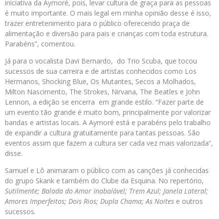
iniciativa da Aymoré, pois, levar cultura de graça para as pessoas
é muito importante. O mais legal em minha opinião desse é isso,
trazer entretenimento para o público oferecendo praça de
alimentação e diversão para pais e crianças com toda estrutura.
Parabéns”, comentou.
Já para o vocalista Davi Bernardo, do Trio Scuba, que tocou
sucessos de sua carreira e de artistas conhecidos como Los
Hermanos, Shocking Blue, Os Mutantes, Secos a Molhados,
Milton Nascimento, The Strokes, Nirvana, The Beatles e John
Lennon, a edição se encerra em grande estilo. “Fazer parte de
um evento tão grande é muito bom, principalmente por valorizar
bandas e artistas locais. A Aymoré está e parabéns pelo trabalho
de expandir a cultura gratuitamente para tantas pessoas. São
eventos assim que fazem a cultura ser cada vez mais valorizada”,
disse.
Samuel e Lô animaram o público com as canções já conhecidas
do grupo Skank e também do Clube da Esquina. No repertório,
Sutilmente; Balada do Amor Inabalável; Trem Azul; Janela Lateral;
Amores Imperfeitos; Dois Rios; Dupla Chama; As Noites
e outros
sucessos.