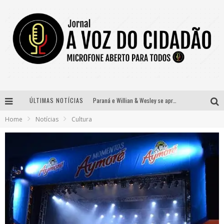
ÚLTIMAS NOTÍCIAS
Paraná e Willian & Wesley se apresentam no Carretão Trevo Contagem nesta sexta-feira
Home
Notícias
Cultura
Selo Moda Music confirma Bel Costa no palco Talentos da Terra do Pedro Leopoldo Rodeio Show
Banda Mole de BH anuncia Kayete como madrinha do bloco
Definidas as 12 finalistas do concurso Rainha do Pedro Leopoldo Rodeio Show 2026