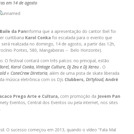
as em 14 de agosto
Baile da Pan
informa que a apresentação do cantor Biel foi
er curitibana
Karol Conka
foi escalada para o evento que
a será realizada no domingo, 14 de agosto, a partir das 12h,
rocínio Pontes, 580, Mangabeiras – Belo Horizonte).
 O festival contará com três palcos: no principal, estão
orel, Karol Conka, Vintage Culture, Dj Zeu e Dj Xereu
.
O
old
e
ConeCrew Diretoria
,
além de uma pista de skate liberada
da música eletrônica com os DJs
Clubbers,
Dirtyloud,
André
caco Prego Arte e Cultura,
com promoção da
Jovem Pan
nety Eventos, Central dos Eventos ou pela internet, nos sites
.
asil. O sucesso começou em 2013, quando o vídeo “Fala Mal