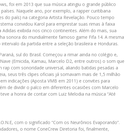
s, foi em 2013 que sua música atingiu o grande público
 países. Naquele ano, por exemplo, a rapper curitibana
s do país) na categoria Artista Revelação. Pouco tempo
istema convidou Karol para emprestar suas rimas à faixa
 Adidas exibida nos cinco continentes. Além do mais, sua
 trilha sonora do mundialmente famoso game Fifa 14. A mesma
intervalo da partida entre a seleção brasileira e Honduras.
Paraná, sul do Brasil. Começou a rimar ainda no colégio e,
 Nave (Emicida, Kamau, Marcelo D2, entre outros) o som que
 rap com sonoridade universal, aliando batidas pesadas a
ia, seus três clipes oficiais já somavam mais de 1,5 milhão
 em indicações (Aposta VMB em 2011) e convites para
ém de dividir o palco em diferentes ocasiões com Marcelo
teve a honra de contar com Luiz Melodia na música “Até
.O.N.E, com o significado “Com os Neurônios Evaporando”.
dadores, o nome ConeCrew Diretoria foi, finalmente,