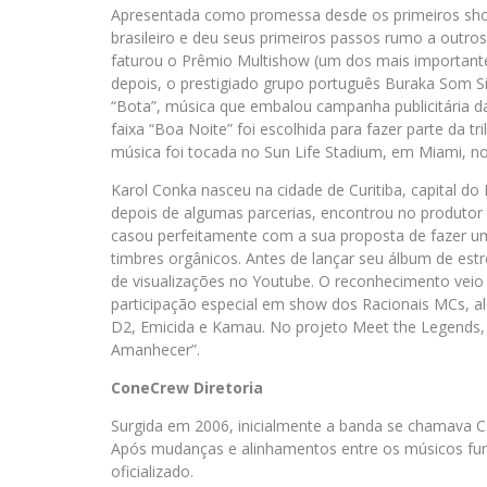
Apresentada como promessa desde os primeiros show
brasileiro e deu seus primeiros passos rumo a outros
faturou o Prêmio Multishow (um dos mais importante
depois, o prestigiado grupo português Buraka Som S
“Bota”, música que embalou campanha publicitária da
faixa “Boa Noite” foi escolhida para fazer parte da
música foi tocada no Sun Life Stadium, em Miami, no 
Karol Conka nasceu na cidade de Curitiba, capital do 
depois de algumas parcerias, encontrou no produtor
casou perfeitamente com a sua proposta de fazer um
timbres orgânicos. Antes de lançar seu álbum de estre
de visualizações no Youtube. O reconhecimento veio
participação especial em show dos Racionais MCs, al
D2, Emicida e Kamau. No projeto Meet the Legends, 
Amanhecer”.
ConeCrew Diretoria
Surgida em 2006, inicialmente a banda se chamava C
Após mudanças e alinhamentos entre os músicos fun
oficializado.