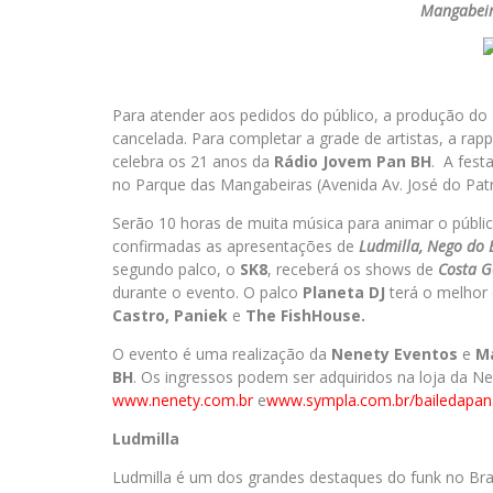
Mangabeir
Para atender aos pedidos do público, a produção do
cancelada. Para completar a grade de artistas, a rapp
celebra os 21 anos da
Rádio Jovem Pan BH
. A fest
no Parque das Mangabeiras (Avenida Av. José do Pat
Serão 10 horas de muita música para animar o público.
confirmadas as apresentações de
Ludmilla, Nego do B
segundo palco, o
SK8
, receberá os shows de
Costa G
durante o evento. O palco
Planeta DJ
terá o melhor 
Castro, Paniek
e
The FishHouse.
O evento é uma realização da
Nenety Eventos
e
Ma
BH
. Os ingressos podem ser adquiridos na loja da Ne
www.nenety.com.br
e
www.sympla.com.br/bailedapan
Ludmilla
Ludmilla é um dos grandes destaques do funk no Br