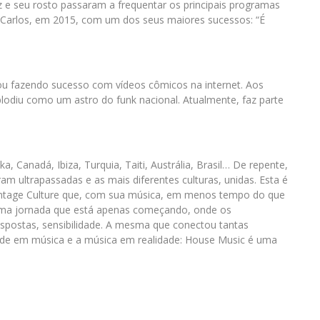
e seu rosto passaram a frequentar os principais programas
o Carlos, em 2015, com um dos seus maiores sucessos: “É
eçou fazendo sucesso com vídeos cômicos na internet. Aos
plodiu como um astro do funk nacional. Atualmente, faz parte
nka, Canadá, Ibiza, Turquia, Taiti, Austrália, Brasil… De repente,
am ultrapassadas e as mais diferentes culturas, unidas. Esta é
Vintage Culture que, com sua música, em menos tempo do que
ma jornada que está apenas começando, onde os
spostas, sensibilidade. A mesma que conectou tantas
dade em música e a música em realidade: House Music é uma