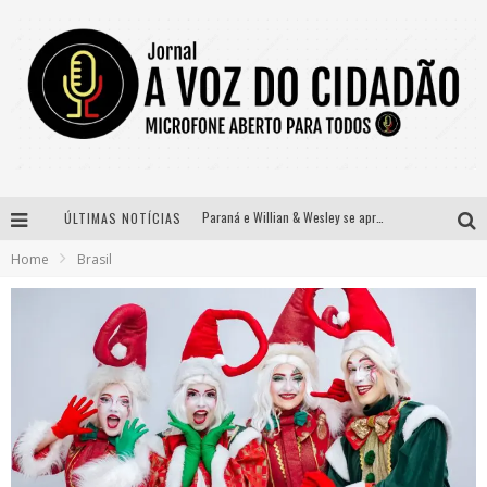
ÚLTIMAS NOTÍCIAS
Selo Moda Music confirma Bel Costa no palco Talentos da Terra do Pedro Leopoldo Rodeio Show
Home
Brasil
Banda Mole de BH anuncia Kayete como madrinha do bloco
Definidas as 12 finalistas do concurso Rainha do Pedro Leopoldo Rodeio Show 2026
Paraná e Willian & Wesley se apresentam no Carretão Trevo Contagem nesta sexta-feira