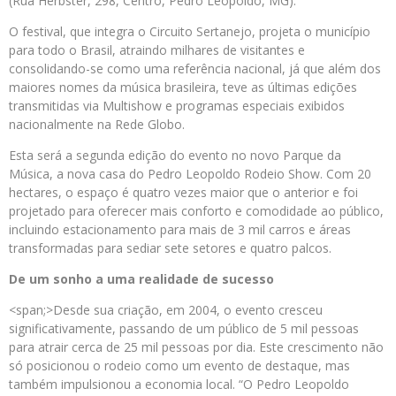
(Rua Herbster, 298, Centro, Pedro Leopoldo, MG).
O festival, que integra o Circuito Sertanejo, projeta o município
para todo o Brasil, atraindo milhares de visitantes e
consolidando-se como uma referência nacional, já que além dos
maiores nomes da música brasileira, teve as últimas edições
transmitidas via Multishow e programas especiais exibidos
nacionalmente na Rede Globo.
Esta será a segunda edição do evento no novo Parque da
Música, a nova casa do Pedro Leopoldo Rodeio Show. Com 20
hectares, o espaço é quatro vezes maior que o anterior e foi
projetado para oferecer mais conforto e comodidade ao público,
incluindo estacionamento para mais de 3 mil carros e áreas
transformadas para sediar sete setores e quatro palcos.
D
e um sonho a uma realidade de sucesso
<span;>Desde sua criação, em 2004, o evento cresceu
significativamente, passando de um público de 5 mil pessoas
para atrair cerca de 25 mil pessoas por dia. Este crescimento não
só posicionou o rodeio como um evento de destaque, mas
também impulsionou a economia local. “O Pedro Leopoldo