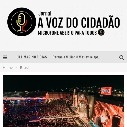
ÚLTIMAS NOTÍCIAS
Paraná e Willian & Wesley se apresentam no Carretão Trevo Contagem nesta sexta-feira
Home
Brasil
Selo Moda Music confirma Bel Costa no palco Talentos da Terra do Pedro Leopoldo Rodeio Show
Banda Mole de BH anuncia Kayete como madrinha do bloco
Definidas as 12 finalistas do concurso Rainha do Pedro Leopoldo Rodeio Show 2026