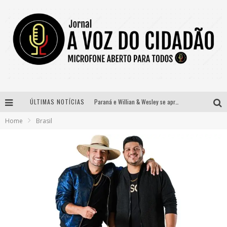
ÚLTIMAS NOTÍCIAS
Paraná e Willian & Wesley se apresentam no Carretão Trevo Contagem nesta sexta-feira
Home
Brasil
Selo Moda Music confirma Bel Costa no palco Talentos da Terra do Pedro Leopoldo Rodeio Show
Banda Mole de BH anuncia Kayete como madrinha do bloco
Definidas as 12 finalistas do concurso Rainha do Pedro Leopoldo Rodeio Show 2026