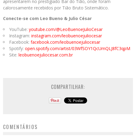
apresentarem no prestigiado Bar do Tião, onde foram
calorosamente recebidos por Tião Bruto Sistemático.
Conecte-se com Leo Bueno & Julio César
YouTube:
youtube.com/@
LeoBuenoeJulioCesar
Instagram:
instagram.com/
leobuenoejuliocesar
Facebook:
facebook.com/
leobuenoejuliocesar
Spotify:
open.spotify.com/artist/
03WfSOY1QcUmQLJ8fC3qpM
Site:
leobuenoejuliocesar.com.br
COMPARTILHAR:
COMENTÁRIOS